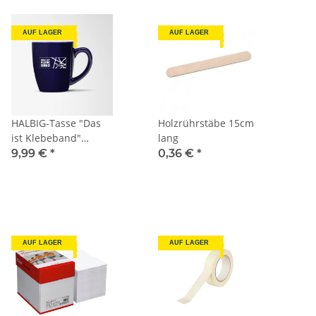
AUF LAGER
AUF LAGER
HALBIG-Tasse "Das
Holzrührstäbe 15cm
ist Klebeband"
lang
dunkelblau
9,99 €
*
0,36 €
*
AUF LAGER
AUF LAGER