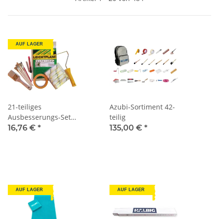
AUF LAGER
21-teiliges
Azubi-Sortiment 42-
Ausbesserungs-Set
teilig
für kleine
16,76 €
*
135,00 €
*
Renovierungs- und
Streicharbeiten im
Haushalt
AUF LAGER
AUF LAGER