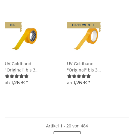
TOP
TOP BEWERTET
UV-Goldband
UV-Goldband
"Original" bis 3
"Original" bis 3
Monate Sorte K055
Monate, neutraler
Kern Sorte K055N
ab
1,26 €
*
ab
1,26 €
*
Artikel 1 - 20 von 484