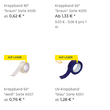
Kreppband 80°
Kreppband 60°
"braun" Sorte K030
"braun" Sorte K035
ab
0,62 €
*
Ab 1,33 €
*
0,03 € - 0,06 € pro 1
m
AUF LAGER
AUF LAGER
Kreppband 60°
UV-Kreppband
"weiß" Sorte K037
"blau" Sorte K051
ab
0,76 €
*
ab
1,28 €
*