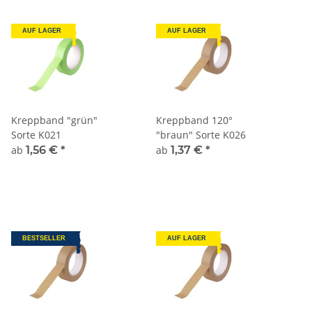
AUF LAGER
AUF LAGER
Kreppband "grün"
Kreppband 120°
Sorte K021
"braun" Sorte K026
ab
1,56 €
*
ab
1,37 €
*
BESTSELLER
AUF LAGER