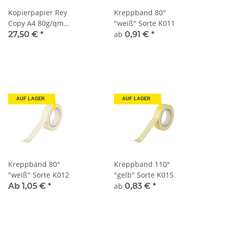
Kopierpapier Rey
Kreppband 80°
Copy A4 80g/qm
"weiß" Sorte K011
2.500 Blatt
27,50 €
*
ab
0,91 €
*
AUF LAGER
AUF LAGER
Kreppband 80°
Kreppband 110°
"weiß" Sorte K012
"gelb" Sorte K015
Ab 1,05 €
*
ab
0,83 €
*