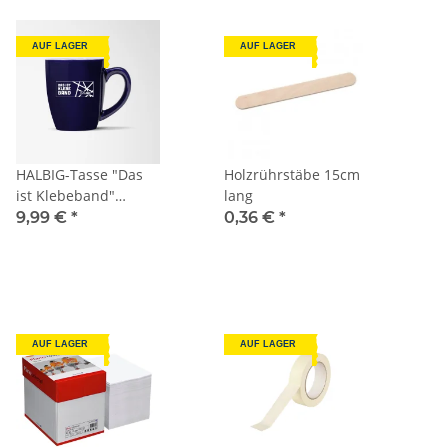
AUF LAGER
AUF LAGER
HALBIG-Tasse "Das
Holzrührstäbe 15cm
ist Klebeband"
lang
dunkelblau
9,99 €
*
0,36 €
*
AUF LAGER
AUF LAGER