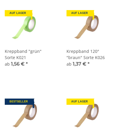
AUF LAGER
AUF LAGER
Kreppband "grün"
Kreppband 120°
Sorte K021
"braun" Sorte K026
ab
1,56 €
*
ab
1,37 €
*
BESTSELLER
AUF LAGER