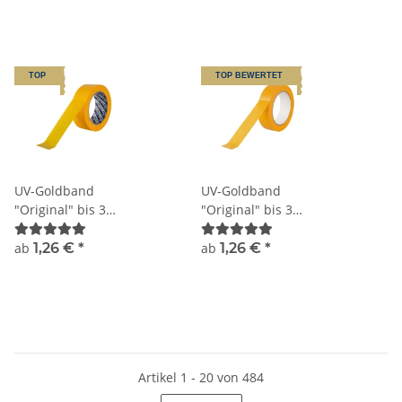
TOP
TOP BEWERTET
UV-Goldband
UV-Goldband
"Original" bis 3
"Original" bis 3
Monate Sorte K055
Monate, neutraler
Kern Sorte K055N
ab
1,26 €
*
ab
1,26 €
*
Artikel 1 - 20 von 484