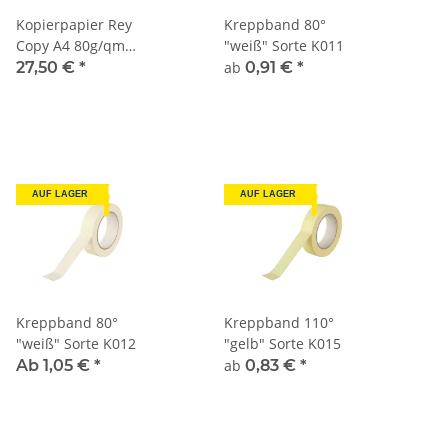
Kopierpapier Rey
Kreppband 80°
Copy A4 80g/qm
"weiß" Sorte K011
2.500 Blatt
27,50 €
*
ab
0,91 €
*
AUF LAGER
AUF LAGER
Kreppband 80°
Kreppband 110°
"weiß" Sorte K012
"gelb" Sorte K015
Ab 1,05 €
*
ab
0,83 €
*