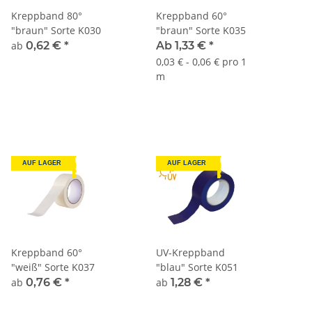
Kreppband 80°
Kreppband 60°
"braun" Sorte K030
"braun" Sorte K035
ab
0,62 €
*
Ab 1,33 €
*
0,03 € - 0,06 € pro 1
m
AUF LAGER
AUF LAGER
Kreppband 60°
UV-Kreppband
"weiß" Sorte K037
"blau" Sorte K051
ab
0,76 €
*
ab
1,28 €
*