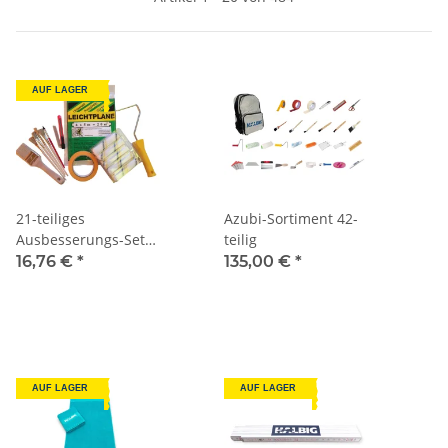
AUF LAGER
21-teiliges
Azubi-Sortiment 42-
Ausbesserungs-Set
teilig
für kleine
16,76 €
*
135,00 €
*
Renovierungs- und
Streicharbeiten im
Haushalt
AUF LAGER
AUF LAGER