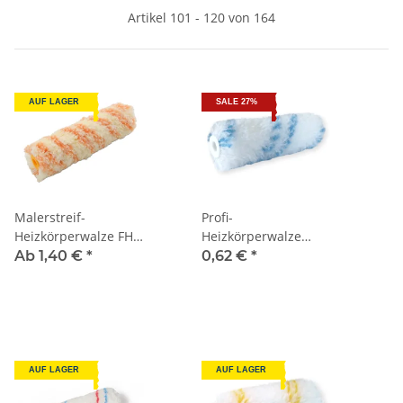
Artikel 101 - 120 von 164
AUF LAGER
SALE 27%
Malerstreif-
Profi-
Heizkörperwalze FH
Heizkörperwalze
12mm
"DUROTEX" 10cm FH
Ab 1,40 €
*
0,62 €
*
12mm
AUF LAGER
AUF LAGER