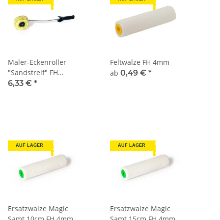
Maler-Eckenroller
Feltwalze FH 4mm
"Sandstreif" FH
ab
0,49 €
*
21mm
6,33 €
*
AUF LAGER
AUF LAGER
Ersatzwalze Magic
Ersatzwalze Magic
Samt 10cm FH 4mm
Samt 15cm FH 4mm