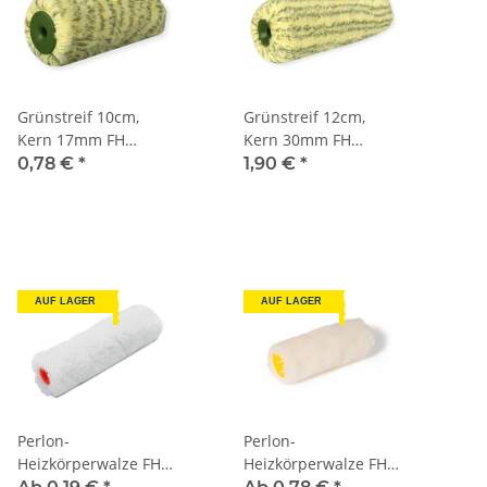
Grünstreif 10cm,
Grünstreif 12cm,
Kern 17mm FH
Kern 30mm FH
13mm
13mm
0,78 €
*
1,90 €
*
AUF LAGER
AUF LAGER
Perlon-
Perlon-
Heizkörperwalze FH
Heizkörperwalze FH
11mm
12mm doppelstark