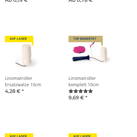
Ab 0,19 €
*
Ab 0,78 €
*
AUF LAGER
TOP BEWERTET
Linomatroller
Linomatroller
Ersatzwalze 10cm
komplett 10cm
4,28 €
*
9,69 €
*
AUF LAGER
AUF LAGER