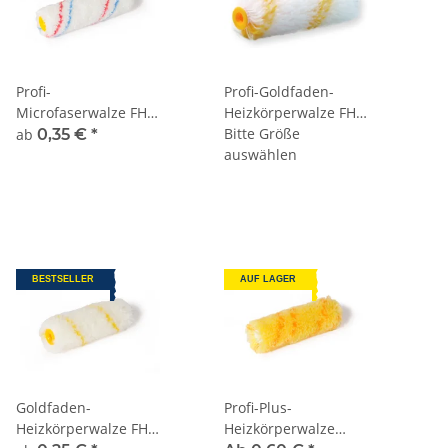
Profi-
Profi-Goldfaden-
Microfaserwalze FH
Heizkörperwalze FH
9mm
12mm
Bitte Größe
ab
0,35 €
*
auswählen
BESTSELLER
AUF LAGER
Goldfaden-
Profi-Plus-
Heizkörperwalze FH
Heizkörperwalze